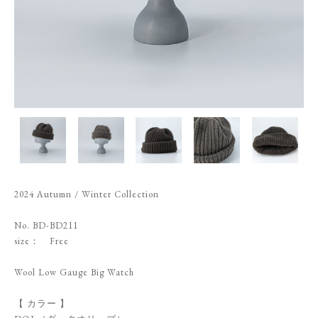
2024 Autumn / Winter Collection
No. BD-BD211
size： Free
Wool Low Gauge Big Watch
【 カラー 】