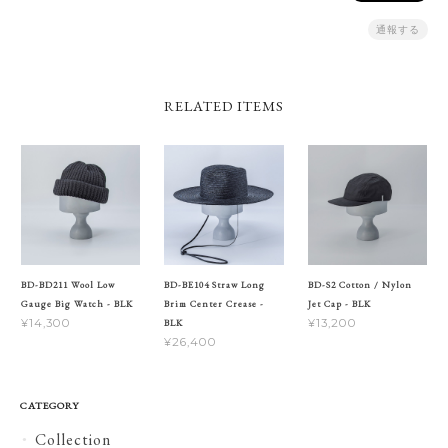
通報する
RELATED ITEMS
BD-BD211 Wool Low
BD-BE104 Straw Long
BD-S2 Cotton / Nylon
Gauge Big Watch - BLK
Brim Center Crease -
Jet Cap - BLK
¥14,300
¥13,200
BLK
¥26,400
CATEGORY
Collection