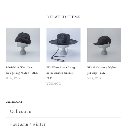
RELATED ITEMS
BD-BD211 Wool Low
BD-BE104 Straw Long
BD-S2 Cotton / Nylon
Gauge Big Watch - BLK
Brim Center Crease -
Jet Cap - BLK
¥14,300
¥13,200
BLK
¥26,400
CATEGORY
Collection
autumn / winter