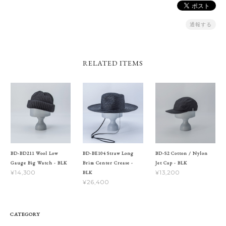
通報する
RELATED ITEMS
BD-BD211 Wool Low
BD-BE104 Straw Long
BD-S2 Cotton / Nylon
Gauge Big Watch - BLK
Brim Center Crease -
Jet Cap - BLK
¥14,300
¥13,200
BLK
¥26,400
CATEGORY